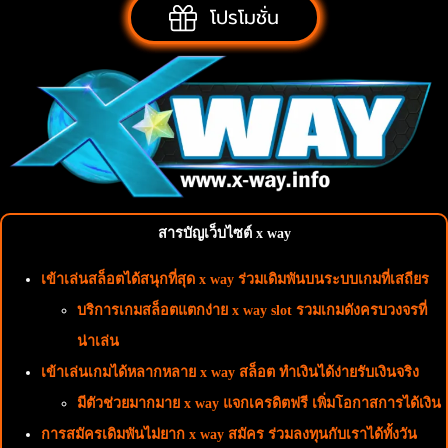
โปรโมชั่น
สารบัญเว็บไซต์ x way
เข้าเล่นสล็อตได้สนุกที่สุด x way ร่วมเดิมพันบนระบบเกมที่เสถียร
บริการเกมสล็อตแตกง่าย x way slot รวมเกมดังครบวงจรที่
น่าเล่น
เข้าเล่นเกมได้หลากหลาย x way สล็อต ทำเงินได้ง่ายรับเงินจริง
มีตัวช่วยมากมาย x way แจกเครดิตฟรี เพิ่มโอกาสการได้เงิน
การสมัครเดิมพันไม่ยาก x way สมัคร ร่วมลงทุนกับเราได้ทั้งวัน