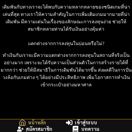
เดิมพันกับทางเราจะได้พบกับความหลากหลายของชนิดเกมที่น่า
เล่นที่สุด ทางเราให้ความสำคัญในการเพิ่มเติมเกมมากมายที่น่า
เดิมพัน มีความเด่นในเรื่องของลักษณะการลงทุนง่าย ช่วยให้
สมาชิกหลายท่านได้รับเงินอย่างคุ้มค่า
แตกต่างจากการลงทุนในบ่อนหรือไม่?
ทำเงินกับเราจะมีความแตกต่างจากการลงทุนในสถานที่จริงเป็น
อย่างมาก เพราะจะได้รับความเป็นส่วนตัวในการสร้างรายได้ที่
มากกว่า ช่วยให้มีสมาธิในการเดิมพันได้มากขึ้น ส่งผลดีในการปั่น
วงล้อกับเกมต่าง ๆ ได้อย่างมีประสิทธิภาพ เพิ่มโอกาสการทำเงิน
เข้ากระเป๋าอย่างมหาศาล
หน้าหลัก
เข้าสู่ระบบ
สมัครสมาชิก
บทความ