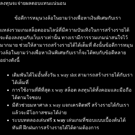
ลงทุนจะจ่ายผลตอบแทนแน่นอน
ข้อดีการหมุนวงล้อในยามว่างเพื่อหาเงินพิเศษกับเรา
แหล่งรวมเกมสล็อตออนไลน์ที่มีความบันเทิงในการสร้างรายได้
จะต้องลงทุนกับเว็บเราเท่านั้น ทางเรามีการรวมเกมน่าสนใจไว้
มากมาย ช่วยให้สามารถสร้างรายได้ได้เต็มที่ ดังนั้นข้อดีการหมุน
วงล้อในยามว่างเพื่อหาเงินพิเศษกับเราก็จะได้พบกับข้อดีหลาย
อย่างดังนี้
เดิมพันได้ไม่อั้นทั้งวัน x way slot สามารถสร้างรายได้กับเรา
ได้เต็มที่
การใช้งานที่ดีที่สุด x way สล็อต ลงทุนได้ทั้งคอมและมือถือ
ได้ตามใจชอบ
มีตัวช่วยมหาศาล x way แจกเครดิตฟรี สร้างรายได้กับเรา
แล้วจะมีโอกาสชนะได้ง่าย
ระบบทดลองเล่นฟรี
x way
เล่นเกมที่ชอบแบบเบื้องต้นได้
ทันที ฝึกฝนการสร้างรายได้ได้ตามต้องการ