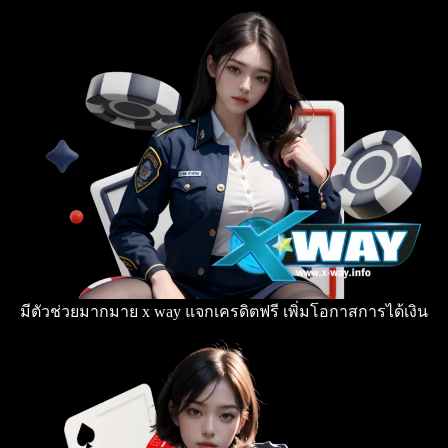
มีตัวช่วยมากมาย x way แจกเครดิตฟรี เพิ่มโอกาสการได้เงิน