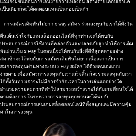
แถมยังมีขั้นตอนการเล่นง่ายกว่าแหล่งอื่น สร้างรายได้กับเราแค่
แป๊บเดียวก็จะได้ผลตอบแทนเป็นกอบเป็นกำ
การสมัครเดิมพันไม่ยาก x way สมัคร ร่วมลงทุนกับเราได้ทั้งวัน
ตื่นเต้นเร้าใจกับเกมสล็อตออนไลน์ที่ทุกท่านจะได้พบกับ
ประสบการณ์การใช้งานที่คล่องตัวและปลอดภัยสูง ทำให้การเดิม
พันผ่านเว็บ
x way
ในตอนนี้จะได้พบกับสิ่งที่ดีที่สุดหลายอย่าง
สมาชิกจะได้พบกับการสมัครเดิมพันไม่ยากเนื่องจากเป็นการ
สมการลงทุนผ่านทางระบบ x way สมัคร ได้ด้วยตนเองแบบ
ง่ายดาย เมื่อสมัครการลงทุนกับเราเสร็จสิ้น ก็จะร่วมลงทุนกับเรา
ได้ทั้งวันทางเราจะไม่มีการจำกัดเวลาในการเล่นแต่อย่างใด
อำนวยความสะดวกที่ทำให้สามารถสร้างรายได้กับเกมที่สนใจได้
ตามต้องการ ในระหว่างการลงทุนทุกท่านจะได้พบกับ
ประสบการณ์การเล่นเกมสล็อตออนไลน์ที่ทั้งสนุกและมีความคุ้ม
ค่าในการลงทุน