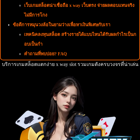
เว็บเกมสล็อตน่าเชื่อถือ x way เว็บตรง จ่ายผลตอบแทนจริง
ไม่มีการโกง
ข้อดีการหมุนวงล้อในยามว่างเพื่อหาเงินพิเศษกับเรา
เทคนิคลงทุนสล็อต สร้างรายได้แบบไหนได้รับผลกำไรเป็นก
อบเป็นกำ
คำถามที่พบบ่อย? FAQ
บริการเกมสล็อตแตกง่าย x way slot รวมเกมดังครบวงจรที่น่าเล่น