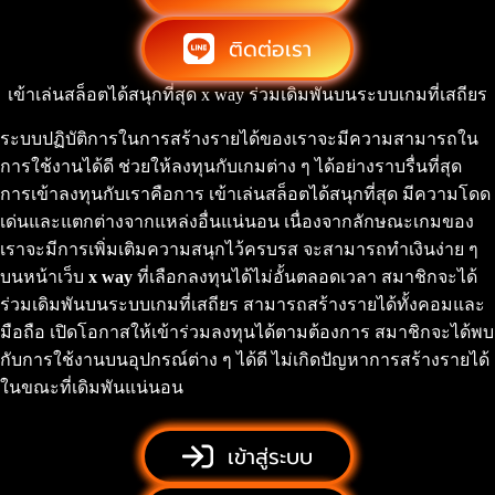
ติดต่อเรา
เข้าเล่นสล็อตได้สนุกที่สุด x way ร่วมเดิมพันบนระบบเกมที่เสถียร
ระบบปฏิบัติการในการสร้างรายได้ของเราจะมีความสามารถใน
การใช้งานได้ดี ช่วยให้ลงทุนกับเกมต่าง ๆ ได้อย่างราบรื่นที่สุด
การเข้าลงทุนกับเราคือการ เข้าเล่นสล็อตได้สนุกที่สุด มีความโดด
เด่นและแตกต่างจากแหล่งอื่นแน่นอน เนื่องจากลักษณะเกมของ
เราจะมีการเพิ่มเติมความสนุกไว้ครบรส จะสามารถทำเงินง่าย ๆ
บนหน้าเว็บ
x way
ที่เลือกลงทุนได้ไม่อั้นตลอดเวลา สมาชิกจะได้
ร่วมเดิมพันบนระบบเกมที่เสถียร สามารถสร้างรายได้ทั้งคอมและ
มือถือ เปิดโอกาสให้เข้าร่วมลงทุนได้ตามต้องการ สมาชิกจะได้พบ
กับการใช้งานบนอุปกรณ์ต่าง ๆ ได้ดี ไม่เกิดปัญหาการสร้างรายได้
ในขณะที่เดิมพันแน่นอน
เข้าสู่ระบบ