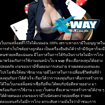
เว็บเกมสล็อตที่ไว้ใจได้แน่นอน 100% เพราะทางเรามีใบอนุญาตใน
การทำเว็บไซต์อย่างถูกต้อง เป็นเครื่องยืนยันได้ว่าถ้ามีปัญหาก็จะมี
คนช่วยเหลือแน่นอน มีโอกาสในการได้รับเงินรางวัลไม่มีการโกง
มาพร้อมกับการใช้งานบนหน้าเว็บ
x way
ที่จะเลือกลงทุนได้อย่าง
ปลอดภัย เกมของเรามีขั้นตอนการเล่นง่าย จ่ายผลตอบแทนและ
โปรโมชั่นให้สมาชิกมากมายมีโอกาสในการเปลี่ยนชีวิตทันทีถ้า
ลงทุนกับเราได้สำเร็จ เรียกได้ว่าการลงทุนกับเราคือการสร้างราย
ได้ในเว็บเกมสล็อตน่าเชื่อถือที่จะได้พบกับข้อดีหลายอย่าง มา
พร้อมกับการใช้งาน x way เว็บตรง ที่จะสามารถสร้างรายได้ง่าย ๆ
ได้ด้วยตนเอง เกมของเรามีโบนัสแตกง่ายบ่อยที่สุด จ่ายผล
ตอบแทนจริงไม่มีการโกง ยกระดับความมั่นใจว่าถ้าชนะการ